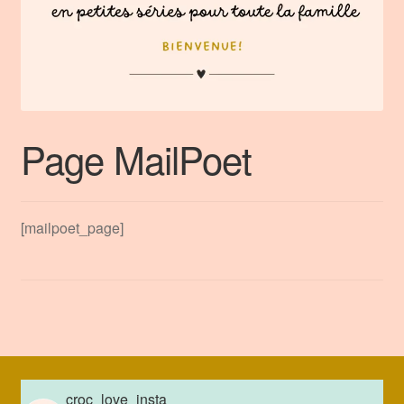
e-shop
Galerie
Page MailPoet
[mailpoet_page]
croc_love_insta