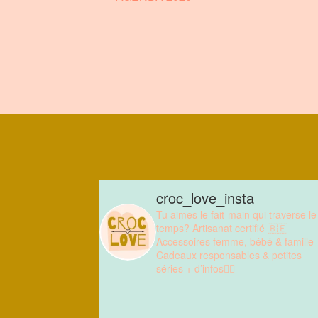
croc_love_insta
Tu aimes le fait-main qui traverse le
temps?
Artisanat certifié 🇧🇪
Accessoires femme, bébé & famille
Cadeaux responsables & petites
séries
+ d’infos👇🏼