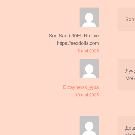
Son
Son Sand 30EURo live
https://sexdolls.com
5 mai 2025
Луч
Меб
Dizaynersk_yjoa
10 mai 2025
Деш