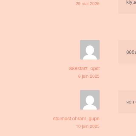
klyuc
29 mai 2025
888s
888starz_opst
6 juin 2025
чоп 
stoimost ohrani_gupn
10 juin 2025