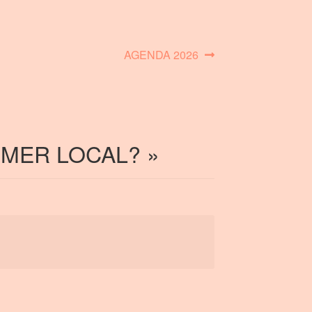
Article
AGENDA 2026
suivant :
MER LOCAL?
»