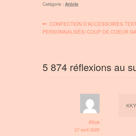
Catégorie :
Article
Navigation
Article
CONFECTION D’ACCESSOIRES TEXT
précédent :
PERSONNALISÉS! COUP DE COEUR G
de
l’article
5 874 réflexions au s
KKY
Alice
27 avril 2025