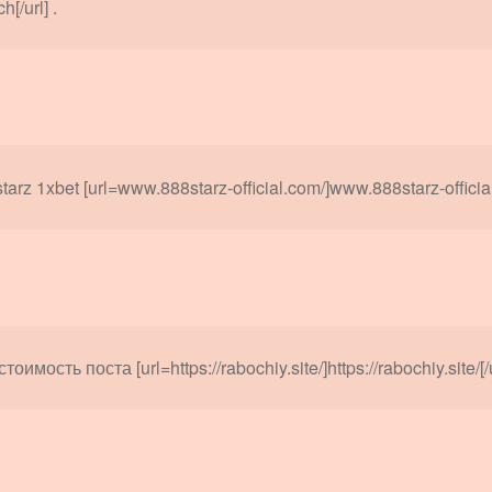
h[/url] .
tarz 1xbet [url=www.888starz-official.com/]www.888starz-official.
стоимость поста [url=https://rabochiy.site/]https://rabochiy.site/[/u