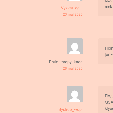
Маст
msk.r
Vyzvat_egki
23 mai 2025
High
[url
Philanthropy_kaea
28 mai 2025
Под
GSA 
klyu
Bystroe_wopi