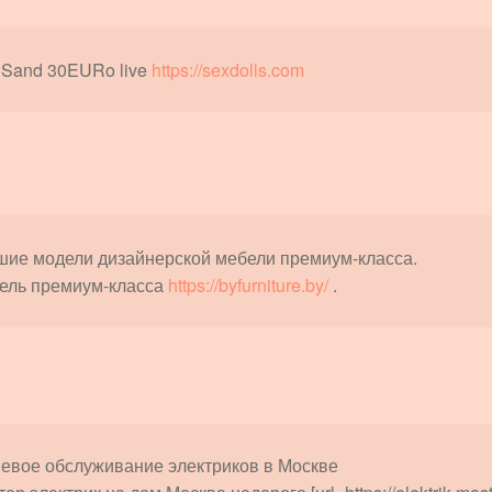
 Sand 30EURo live
https://sexdolls.com
шие модели дизайнерской мебели премиум-класса.
ель премиум-класса
https://byfurniture.by/
.
евое обслуживание электриков в Москве