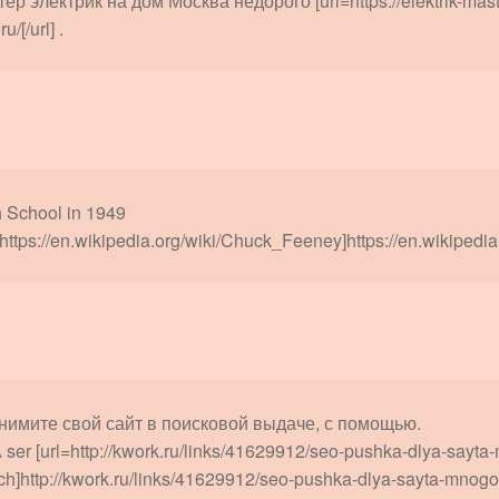
ер электрик на дом Москва недорого [url=https://elektrik-master
u/[/url] .
 School in 1949
=https://en.wikipedia.org/wiki/Chuck_Feeney]https://en.wikipedia
нимите свой сайт в поисковой выдаче, с помощью.
ser [url=http://kwork.ru/links/41629912/seo-pushka-dlya-sayt
ch]http://kwork.ru/links/41629912/seo-pushka-dlya-sayta-mnog