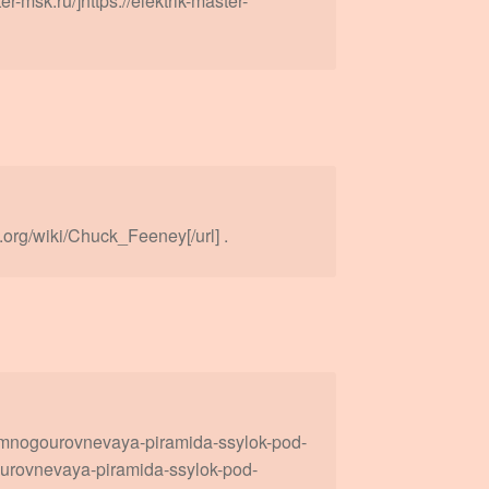
-msk.ru/]https://elektrik-master-
.org/wiki/Chuck_Feeney[/url] .
a-mnogourovnevaya-piramida-ssylok-pod-
ourovnevaya-piramida-ssylok-pod-