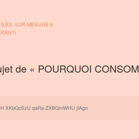
ILES, SUR-MESURE &
ARANTI
ujet de «
POURQUOI CONSOM
H XKbQcSzU qaRa ZXBQmWHU jIAgn